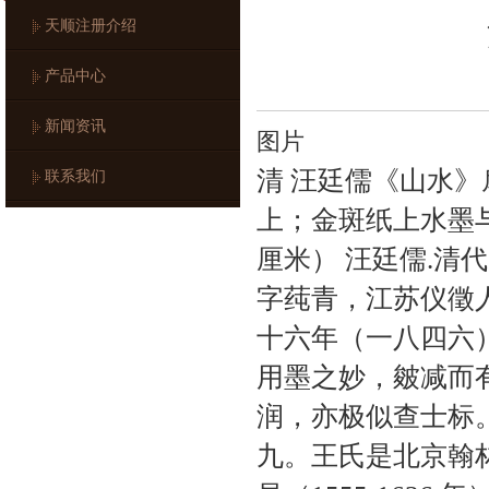
天顺注册介绍
产品中心
新闻资讯
图片
清 汪廷儒《山水》
联系我们
上；金斑纸上水墨与色彩 尺
厘米） 汪廷儒.清
字莼青，江苏仪徵
十六年（一八四六
用墨之妙，皴减而
润，亦极似查士标
九。王氏是北京翰