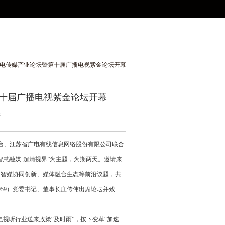
坛开幕
广电传媒产业论坛暨第十届广播电视紫金论坛开幕
第十届广播电视紫金论坛开幕
3
台、江苏省广电有线信息网络股份有限公司联合
慧融媒·超清视界”为主题，为期两天。邀请来
、智媒协同创新、媒体融合生态等前沿议题，共
959）党委书记、董事长庄传伟出席论坛并致
视听行业送来政策“及时雨”，按下变革“加速