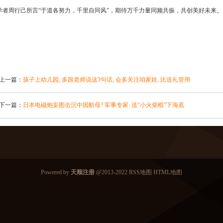
学者周行己所言“于道各努力，千里自同风”，期待万千力量同频共振，共创美好未来。
上一篇：
孩子上幼儿园, 多跟老师说这3句话, 会多关注咱家娃, 比送礼管用
下一篇：
日本电磁炮妄图击沉中国航母? 军事专家: 送“小火柴棍”下海底
Powered by
天顺注册
@2013-2022
RSS地图
HTML地图