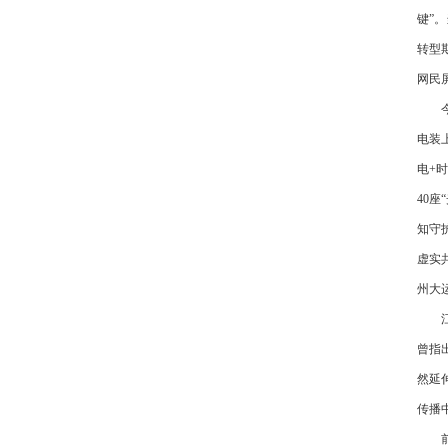
键”
转型
网民
今年
电装
电+
40
知守
虚实
州大
江苏
曾指
然延
传播
前路