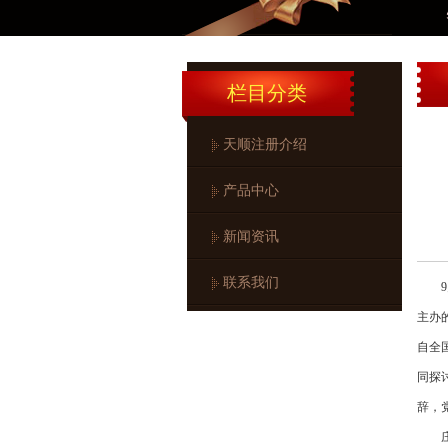
智
栏目分类
天顺注册介绍
产品中心
新闻资讯
联系我们
9月
主办
自全
同探
辞，
庄传