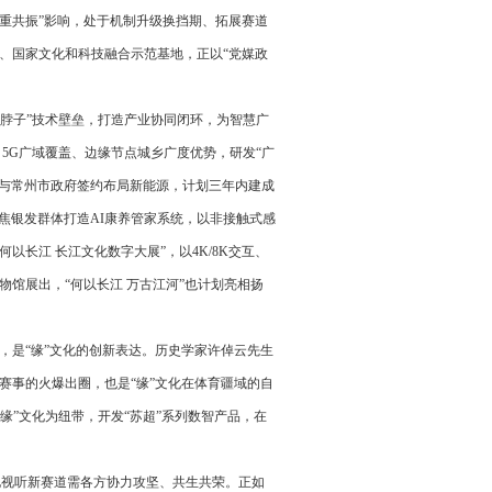
重共振”影响，处于机制升级换挡期、拓展赛道
、国家文化和科技融合示范基地，正以“党媒政
脖子”技术壁垒，打造产业协同闭环，为智慧广
z 5G广域覆盖、边缘节点城乡广度优势，研发“广
公司与常州市政府签约布局新能源，计划三年内建成
聚焦银发群体打造AI康养管家系统，以非接触式感
以长江 长江文化数字大展”，以4K/8K交互、
博物馆展出，“何以长江 万古江河”也计划亮相扬
是“缘”文化的创新表达。历史学家许倬云先生
赛事的火爆出圈，也是“缘”文化在体育疆域的自
“缘”文化为纽带，开发“苏超”系列数智产品，在
视听新赛道需各方协力攻坚、共生共荣。正如