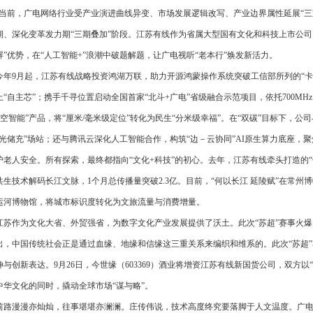
。当前，广电网络行业受产业演进曲线异变、市场发展逻辑改写、产业边界属性延展“三
期、深化变革发力期“三期叠加”阶段。江苏有线作为省属大型国有文化和科技上市公司
屏”优势，在“人工智能+”浪潮中破题解题，让广电视听“老本行”焕发新活力。
9月起，江苏有线战略投资鸿湖万联，助力开源鸿蒙操作系统突破工信部所列的“卡
上“自主芯”；携手千寻位置启动全国首家“北斗+广电”省级融合示范项目，依托700MH
时空智能”产品，将“厘米/毫米级定位”转化为民生“分米级幸福”。在“双碳”目标下，
座“光储充”场站；还与腾讯云深化人工智能合作，构筑“边－云协同”AI原生算力底座，
护老人安全。所有探索，最终都指向“文化+科技”的初心。去年，江苏有线牵头打造的“何
共生技术解码长江文脉，1个月总传播量突破2.3亿。目前，“何以长江 延陵赋”在常州
运河博物馆，将城市标识度转化为文旅流量与消费增量。
作为文化大省、外贸强省，为数字文化产业发展提供了沃土。此次“苏超”赛事火爆，
出，中国传统社会正是通过血缘、地缘和信缘这三重关系来编织和维系的。此次“苏超”
伸与创新表达。9月26日，今世缘（603369）酒业将增资江苏有线新国货公司，双方以
中华文化的同时，撬动全球市场“谋与略”。
漫漫亦灿灿，往事堪堪亦澜澜。庄传伟说，技术高度终究要落脚于人文温度。广电